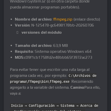
Windows\System32 (o en otra carpeta donde
pueda almacenar programas portables).
Nombre del archivo
:
ffmpeg.zip
(enlace directo)
Versión
: N-125478-gc6498178bb-20260706
versiones del módulo
Tamaño del archivo
: 63,9 MB
Requisito
: Sistema operativo Windows x64
MD5
:c09f1cb1758fd2e48bbb65f3972ac273
Para evitar tener que escribir una ruta larga al
programa cada vez, por ejemplo:
C:\Archivos de
Recomiendo
programa\ffmpeg\bin\ffmpeg.exe
agregarlo a la variable del sistema.
Camino
Para ello,
vaya a:
Inicio → Configuración → Sistema → Acerca de