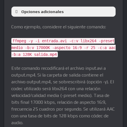
Opciones adicionales
-i
Como ejemplo, considere el siguiente comando:
-y
ffmpeg -y -i entrada.avi -c:v libx264 -preset
medio -b:v 17000K -aspecto 16:9 -r 25 -c:a aac
-b:a 128K salida.mp4
-códec v
c:v
Este comando recodificará el archivo input.avi a
Copiar
output.mp4. Si la carpeta de salida contiene el
archivo output.mp4, se sobrescribirá (opción -y). El
codec utilizado será libx264 con una relación
-F
velocidad/calidad media (-preset medio). Tasa de
-b:v (-vb, -b)
bits final 17000 kbps, relación de aspecto 16:9,
frecuencia 25 cuadros por segundo. Se utilizará AAC
con una tasa de bits de 128 kbps como códec de
-aspecto
audio.