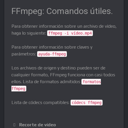
-r
FFmpeg: Comandos útiles.
-s
Para obtener información sobre un archivo de vídeo,
haga lo siguiente:
ffmpeg -i vídeo.mp4
-vf
Para obtener información sobre claves y
-California
parámetros:
ayuda-ffmpeg
Copiar
Los archivos de origen y destino pueden ser de
cualquier formato, FFmpeg funciona con casi todos
-F
ellos. Lista de formatos admitidos
formatos
-a
ffmpeg
-ab
Lista de códecs compatibles:
códecs ffmpeg
-Arkansas
-C.A
Recorte de vídeo