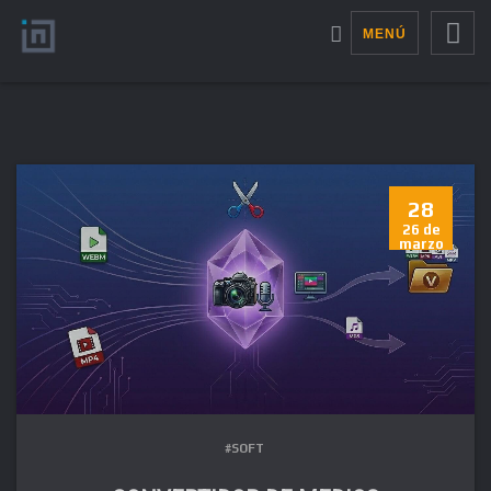
MENÚ
28
26 de
marzo
#SOFT