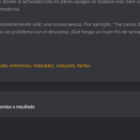
s donde la actividad está en pleno apogeo es todavía más bien u
 moderna.
robablemente sólo una consecuencia. Por ejemplo, “me canso del
sino un problema con el descanso. ¡Qué tenga un buen fin de sem
odo
,
extremos
,
indicador
,
solución
,
factor
omiso o resultado