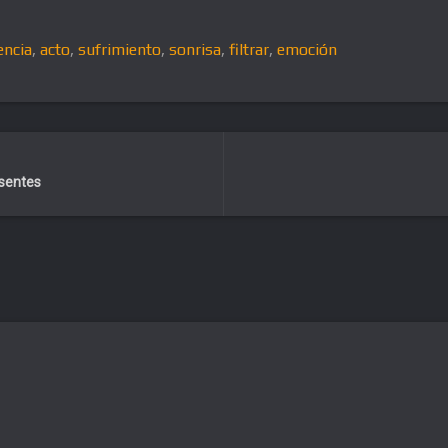
encia
,
acto
,
sufrimiento
,
sonrisa
,
filtrar
,
emoción
esentes