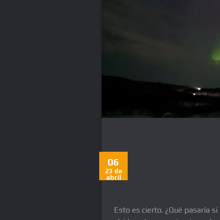
06
23 de
abril
Esto es cierto. ¿Qué pasaría s