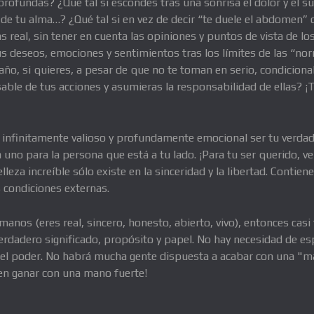
 profundas? ¿Qué tal si escondes tras una sonrisa el dolor y el s
 de tu alma…? ¿Qué tal si en vez de decir “te duele el abdomen” d
s real, sin tener en cuenta las opiniones y puntos de vista de l
us deseos, emociones y sentimientos tras los límites de las “no
año, si quieres, a pesar de que no te toman en serio, condiciona
able de tus acciones y asumieras la responsabilidad de ellas? ¡
infinitamente valioso y profundamente emocional ser tu verdade
a uno para la persona que está a tu lado. ¡Para tu ser querido, 
leza increíble sólo existe en la sinceridad y la libertad. Contien
 condiciones externas.
 manos (eres real, sincero, honesto, abierto, vivo), entonces cas
rdadero significado, propósito y papel. No hay necesidad de es
s el poder. No habrá mucha gente dispuesta a acabar con una "m
den ganar con una mano fuerte!