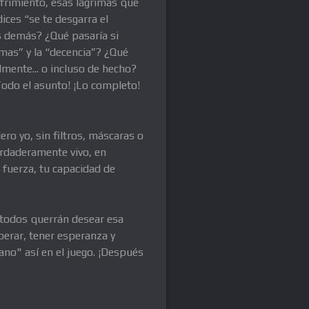
ufrimiento, esas lágrimas que
ices “se te desgarra el
os demás? ¿Qué pasaría si
rmas” y la “decencia”? ¿Qué
lmente... o incluso de hecho?
Todo el asunto! ¡Lo completo!
ro yo, sin filtros, máscaras o
verdaderamente vivo, en
e fuerza, tu capacidad de
i todos querrán desear esa
perar, tener esperanza y
ano" así en el juego. ¡Después