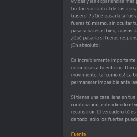
vívidas y las experiencias más
brotan sin control de tus ojos,
trasero”? ¿Qué pasaría si fuera
fueras tú mismo, sin ocultar t
pasa si haces el bien, causas d
¿Qué pasaría si fueras respons
¡En absoluto!
Es increíblemente importante, 
mirar atrás a tu entorno. Uno 
movimiento, tal como es! La bel
permanecer impasible ante las
Si tienes una casa llena en tus
combinación, entendiendo el ve
reconstruir. El verdadero tú e
de todo, sólo los fuertes pue
Fuente