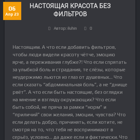
НАСТОЯЩАЯ КРАСОТА БЕЗ
06
ФИЛЬТРОВ
Апр 23
Автор: iluhin
0
Настоящим. А что если добавить фильтров,
чтобы люди видели красоту чётче, эмоцию
ярче, а переживания глубже?! Что если спрятать
за улыбкой боль и страдания, те слёзы, которые
неудержимо льются из глаз от душевных… Что
если сказать “абдоминальная боль”, а не “днище
рвёт”. А что если быть настоящие, без оглядки
на мнение и взгляду окружающих? Что если
быть собой, не пряча за рамки “норм” и
“приличий” свои желания, эмоции, чувства? Что
если делать добро, причинять, если хотите, не
смотря на то, что тебя не воспринимают в
серьёз, условно… да даже если и фактически. Что