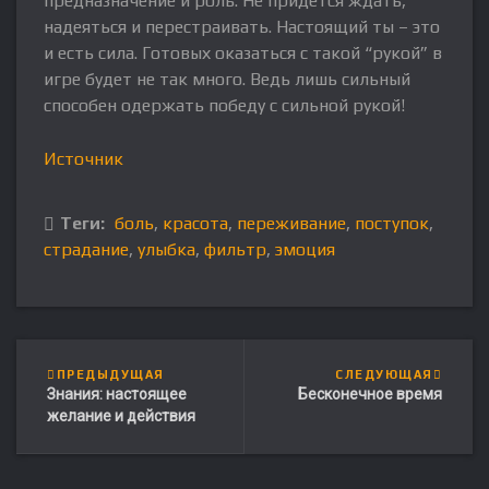
предназначение и роль. Не придётся ждать,
надеяться и перестраивать. Настоящий ты – это
и есть сила. Готовых оказаться с такой “рукой” в
игре будет не так много. Ведь лишь сильный
способен одержать победу с сильной рукой!
Источник
Теги:
боль
,
красота
,
переживание
,
поступок
,
страдание
,
улыбка
,
фильтр
,
эмоция
ПРЕДЫДУЩАЯ
СЛЕДУЮЩАЯ
Знания: настоящее
Бесконечное время
желание и действия