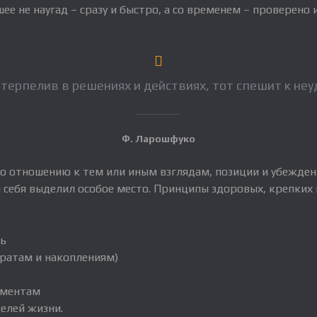
шее не наугад – сразу и быстро, а со временем – проверено
етерпелив в решениях и действиях, тот спешит к неу
Ф. Ларошфуко
по отношению к тем или иным взглядам, позиции и убежден
себя выделил особое место. Принципы здоровых, крепких 
ть
тратам и накоплениям)
оментам
елей жизни.