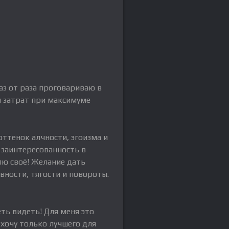
аз от раза проговариваю в
м затрат при максимуме
оттенок алчности, эгоизма и
 заинтересованность в
лю своё! Желание дать
вности, тягости и повороты.
ть видеть! Для меня это
 хочу только лучшего для