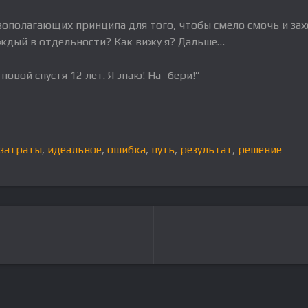
вополагающих принципа для того, чтобы смело смочь и захо
аждый в отдельности? Как вижу я? Дальше…
новой спустя 12 лет. Я знаю! На -бери!”
затраты
,
идеальное
,
ошибка
,
путь
,
результат
,
решение