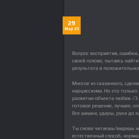
29
Мар 23
Вопрос восприятия, ошибки,
своей голове, пытаясь найт
результата в положительно
Многое из сказанного, сдел
нарциссизма. Но это только 
развитии объекта любви. /Э
готовое решение, лучшее, оп
Все шишки, удары, руки до кр
Ты снова читаешь/видишь же
естественный способ, нормал