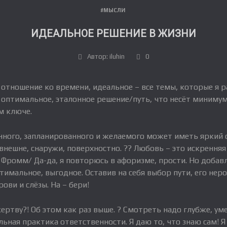
#МЫСЛИ
ИДЕАЛЬНОЕ РЕШЕНИЕ В ЖИЗНИ
Автор: iluhin
0
 отношение ко времени, идеальное – все темы, которые я р
и оптимальное, эталонное решение/путь, что несёт миниму
м ключе.
анного, запланированного и желаемого может иметь яркий 
внешне, снаружи, поверхностно. ?? Любовь – это искренняя
. Фромм/ Да-да, я повторюсь в афоризме, прости. Но добав
тимальное, выгодное. Оставив на себя выбор пути, его неро
ови и слёзы. На – бери!
ртву?! Об этом как раз выше. ? Смотреть надо глубже, уме
ьная практика ответственности. Я даю то, что знаю сам! Я