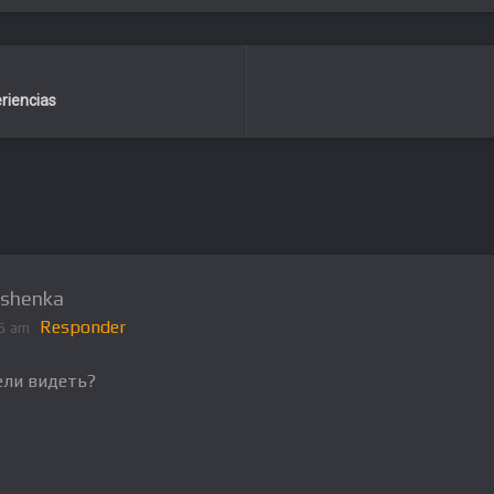
eriencias
shenka
Responder
05 am
ели видеть?