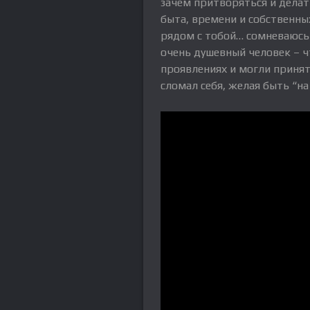
зачем притворяться и делать
быта, времени и собственны
рядом с тобой… сомневаюсь
очень душевный человек – чт
проявлениях и могли принят
сломал себя, желая быть “на 