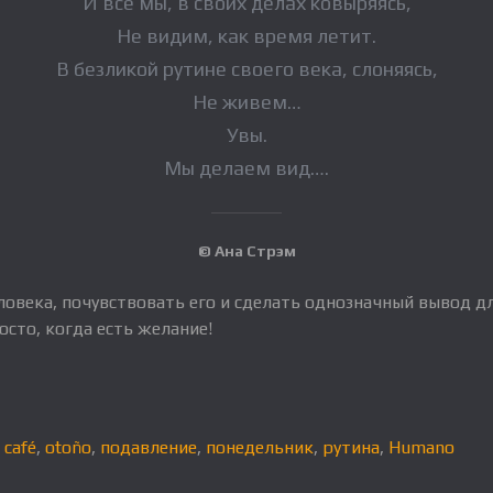
И все мы, в своих делах ковыряясь,
Не видим, как время летит.
В безликой рутине своего века, слоняясь,
Не живем…
Увы.
Мы делаем вид….
© Ана Стрэм
овека, почувствовать его и сделать однозначный вывод для
осто, когда есть желание!
,
café
,
otoño
,
подавление
,
понедельник
,
рутина
,
Humano