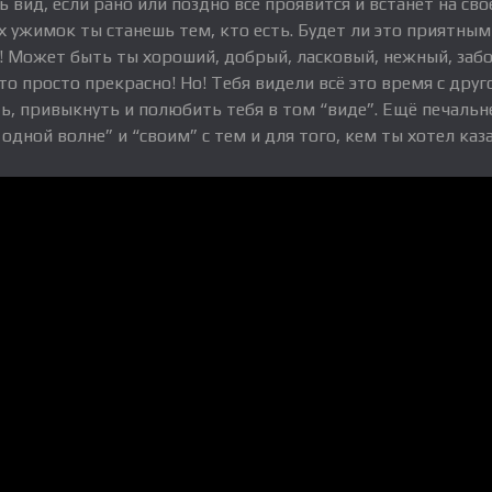
 вид, если рано или поздно всё проявится и встанет на св
х ужимок ты станешь тем, кто есть. Будет ли это приятным
! Может быть ты хороший, добрый, ласковый, нежный, заб
о просто прекрасно! Но! Тебя видели всё это время с друг
ь, привыкнуть и полюбить тебя в том “виде”. Ещё печальне
одной волне” и “своим” с тем и для того, кем ты хотел каза