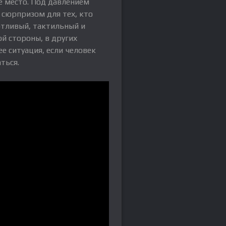
оё место. Под давлением
 сюрпризом для тех, кто
отливый, тактильный и
ой стороны, в других
е ситуация, если человек
ться.