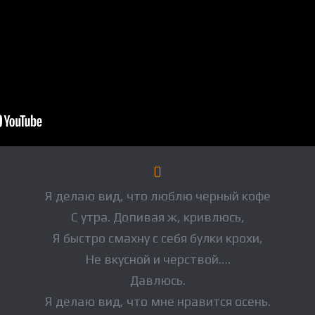
Я делаю вид, что люблю черный кофе
С утра. Допивая ж, кривлюсь,
Я быстро смахну с себя булки крохи,
Не вкусной и черствой….
Давлюсь.
Я делаю вид, что мне нравится осень.