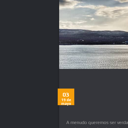
03
19 de
mayo
A menudo queremos ser verdad