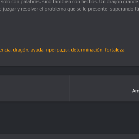
 sólo con palabras, sino también con hechos. Un dragón grande 
e juzgar y resolver el problema que se le presente, superando f
encia
,
dragón
,
ayuda
,
преграды
,
determinación
,
fortaleza
Amo