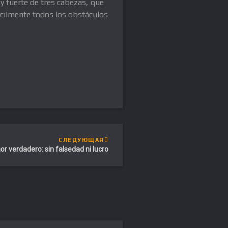
y fuerte de tres cabezas, que
ácilmente todos los obstáculos
СЛЕДУЮЩАЯ
r verdadero: sin falsedad ni lucro