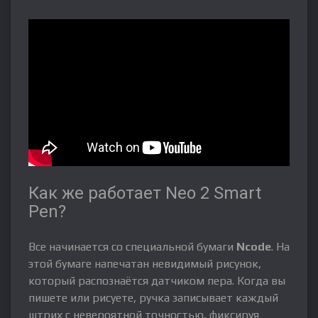
Как же работает Neo 2 Smart
Pen?
Все начинается со специальной бумаги
Ncode
. На
этой бумаге напечатан невидимый рисунок,
который распознаётся датчиком пера. Когда вы
пишете или рисуете, ручка записывает каждый
штрих с невероятной точностью, фиксируя