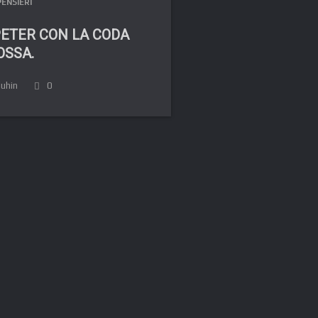
PENSIERI
PETER CON LA CODA
OSSA.
luhin
0
FR
DE