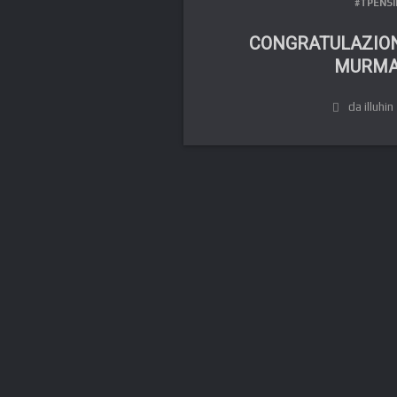
#TPENSI
CONGRATULAZIONI
MURMA
da illuhin