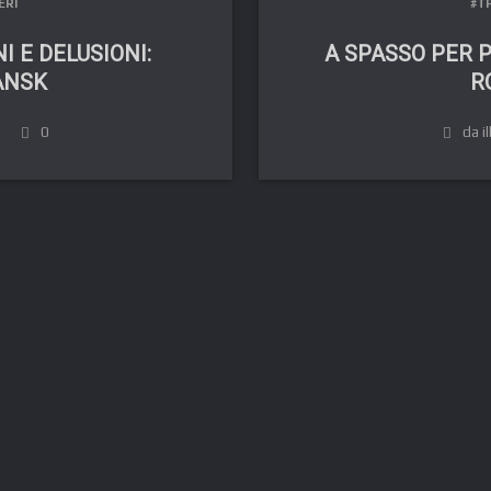
ERI
#T
 E DELUSIONI:
A SPASSO PER 
NSK
R
0
da il