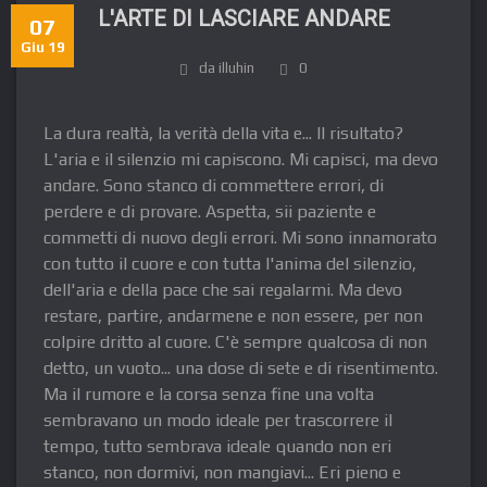
L'ARTE DI LASCIARE ANDARE
07
Giu 19
da illuhin
0
La dura realtà, la verità della vita e... Il risultato?
L'aria e il silenzio mi capiscono. Mi capisci, ma devo
andare. Sono stanco di commettere errori, di
perdere e di provare. Aspetta, sii paziente e
commetti di nuovo degli errori. Mi sono innamorato
con tutto il cuore e con tutta l'anima del silenzio,
dell'aria e della pace che sai regalarmi. Ma devo
restare, partire, andarmene e non essere, per non
colpire dritto al cuore. C'è sempre qualcosa di non
detto, un vuoto... una dose di sete e di risentimento.
Ma il rumore e la corsa senza fine una volta
sembravano un modo ideale per trascorrere il
tempo, tutto sembrava ideale quando non eri
stanco, non dormivi, non mangiavi... Eri pieno e