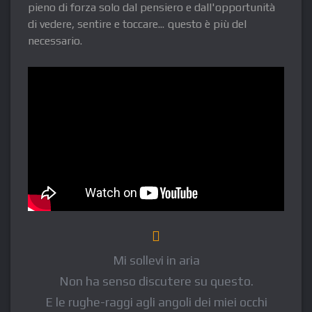
pieno di forza solo dal pensiero e dall'opportunità
di vedere, sentire e toccare... questo è più del
necessario.
Mi sollevi in aria
Non ha senso discutere su questo.
E le rughe-raggi agli angoli dei miei occhi