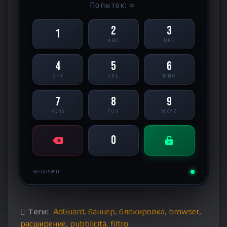
Попыток: ∞
2
3
1
ABC
DEF
4
5
6
GHI
JKL
MNO
7
8
9
PQRS
TUV
WXYZ
0
SV-1679091C
Теги:
AdGuard
,
баннер
,
блокировка
,
browser
,
расширение
,
pubblicità
,
filtro