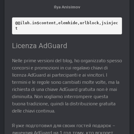
Ilya Anisimov
@@iluh.in$content,elemhide,urlblock,jsinjec
t
Licenza AdGuard
Nelle prime versioni del blog, ho organizzato spesso
concorsi e promozioni in cui regalavo chiavi di
licenza AdGuard ai partecipanti e ai vincitori. I
termini e le regole sono cambiati molte volte, ma la
richiesta di una chiave AdGuard gratuita non è mai
diminuita. Non vogliamo interrompere questa
buona tradizione, quindi la distribuzione gratuita
delle chiavi continua.
Я уже подготовил для своих гостей подарок –
лицензия AdGuard на 1 год тому, кто вскроет