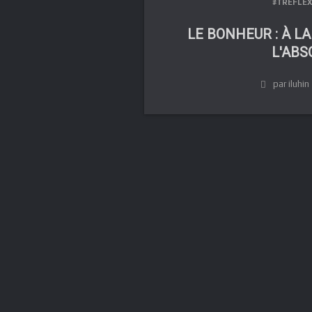
#TRÉFLEX
LE BONHEUR : À L
L'ABS
par iluhin