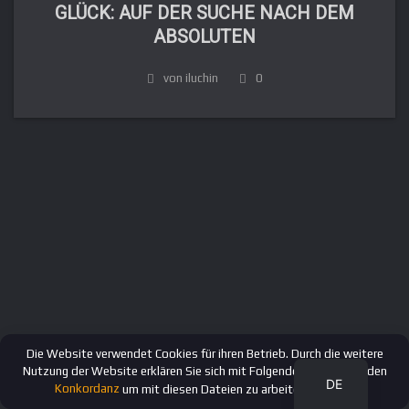
GLÜCK: AUF DER SUCHE NACH DEM
ABSOLUTEN
von iluchin
0
FR
IT
ES
EN
RU
Die Website verwendet Cookies für ihren Betrieb. Durch die weitere
Nutzung der Website erklären Sie sich mit Folgendem einverstanden
DE
Konkordanz
um mit diesen Dateien zu arbeiten.
OK