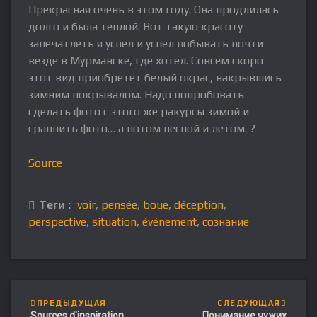
Прекрасная очень в этом году. Она продлилась
долго и была тёплой. Вот такую красоту
запечатлеть я успел и успел побывать почти
везде в Мурманске, где хотел. Совсем скоро
этот вид приобретёт белый окрас, накрывшись
зимним покрывалом. Надо попробовать
сделать фото с этого же ракурсы зимой и
сравнить фото… а потом весной и летом. ?
Source
Теги :
voir
,
pensée
,
boue
,
déception
,
perspective
,
situation
,
événement
,
сознание
ПРЕДЫДУЩАЯ
СЛЕДУЮЩАЯ
Sources d'inspiration
Понимание чужих