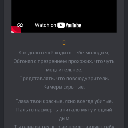
Как долго ещё ходить тебе молодым,
Обгоняя с презрением прохожих, что чуть
медлительнее.
Представлять, что повсюду зрители,
Камеры скрытые.
Глаза твои красные, ясно всегда убитые.
Пальто насмерть впитало мяту и едкий
дым
Ты один из тех, кто не представляет себя