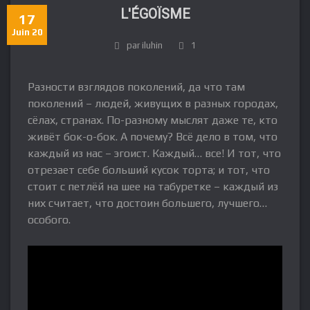
L'ÉGOÏSME
17
Juin 20
par iluhin
1
Разности взглядов поколений, да что там
поколений – людей, живущих в разных городах,
сёлах, странах. По-разному мыслят даже те, кто
живёт бок-о-бок. А почему? Всё дело в том, что
каждый из нас – эгоист. Каждый… все! И тот, что
отрезает себе больший кусок торта; и тот, что
стоит с петлёй на шее на табуретке – каждый из
них считает, что достоин большего, лучшего…
особого.