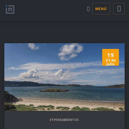
MENÚ
19
21 de
julio
#TPENSAMIENTOS