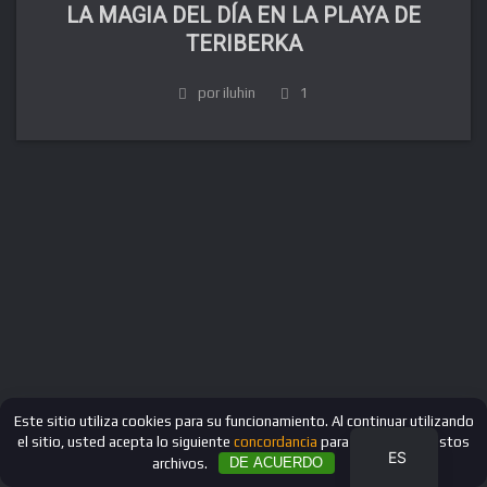
LA MAGIA DEL DÍA EN LA PLAYA DE
TERIBERKA
por iluhin
1
FR
DE
IT
EN
RU
Este sitio utiliza cookies para su funcionamiento. Al continuar utilizando
el sitio, usted acepta lo siguiente
concordancia
para trabajar con estos
ES
archivos.
DE ACUERDO