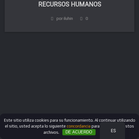
RECURSOS HUMANOS
por iluhin
0
FR
DE
IT
EN
RU
Este sitio utiliza cookies para su funcionamiento. Al continuar utilizando
el sitio, usted acepta lo siguiente
concordancia
para trabajar con estos
ES
archivos.
DE ACUERDO