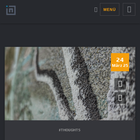
MENÜ
24
März 25
#THOUGHTS