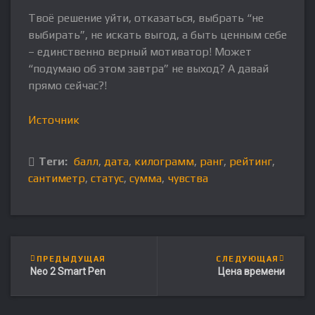
Твоё решение уйти, отказаться, выбрать “не
выбирать”, не искать выгод, а быть ценным себе
– единственно верный мотиватор! Может
“подумаю об этом завтра” не выход? А давай
прямо сейчас?!
Источник
Теги:
балл
,
дата
,
килограмм
,
ранг
,
рейтинг
,
сантиметр
,
статус
,
сумма
,
чувства
ПРЕДЫДУЩАЯ
СЛЕДУЮЩАЯ
Neo 2 Smart Pen
Цена времени