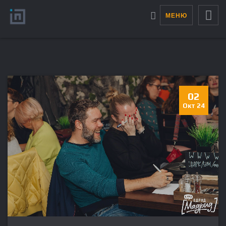
МЕНЮ
02
Окт 24