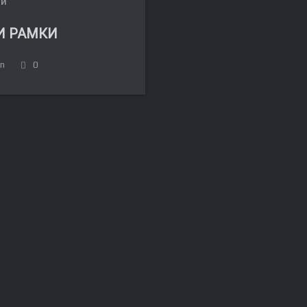
ЛИ
И РАМКИ
in
0