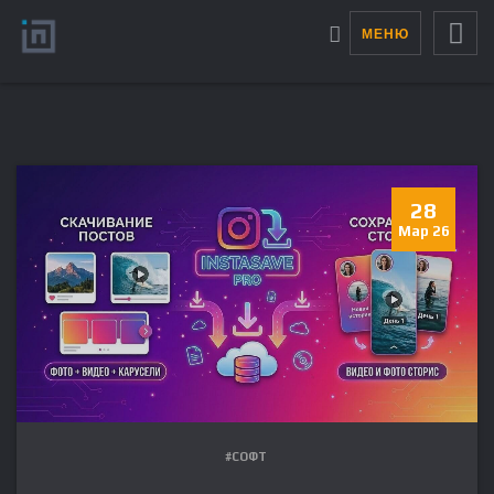
МЕНЮ
28
Мар 26
#СОФТ