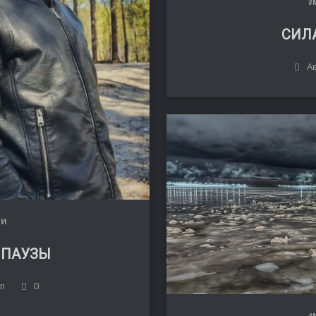
#
СИЛ
Ав
ЛИ
 ПАУЗЫ
in
0