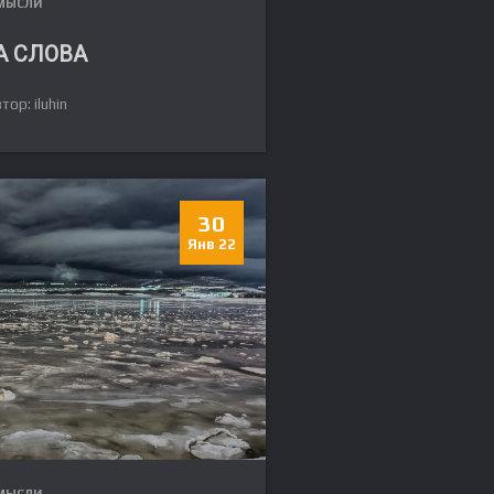
МЫСЛИ
А СЛОВА
тор: iluhin
30
Янв 22