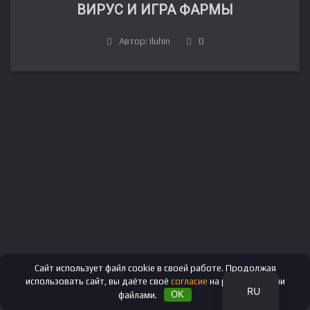
ВИРУС И ИГРА ФАРМЫ
Автор: iluhin
0
FR
DE
IT
ES
EN
Сайт использует файл cookie в своей работе. Продолжая
использовать сайт, вы даёте своё
согласие
на работу с этими
RU
файлами.
OK