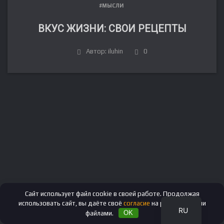
#МЫСЛИ
ВКУС ЖИЗНИ: СВОИ РЕЦЕПТЫ
Автор: iluhin
0
FR
DE
IT
ES
EN
Сайт использует файл cookie в своей работе. Продолжая
использовать сайт, вы даёте своё
согласие
на работу с этими
RU
файлами.
OK