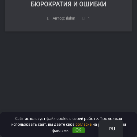
БЮРОКРАТИЯ И ОШИБКИ
Автор: iluhin
1
FR
DE
IT
ES
EN
Сайт использует файл cookie в своей работе. Продолжая
использовать сайт, вы даёте своё
согласие
на работу с этими
RU
файлами.
OK