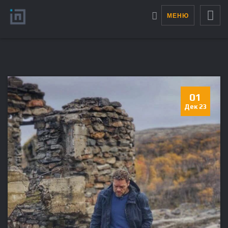
МЕНЮ
01
Дек 23