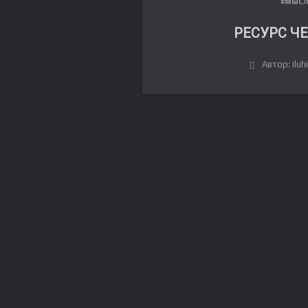
#МЫС
РЕСУРС Ч
Автор: iluh