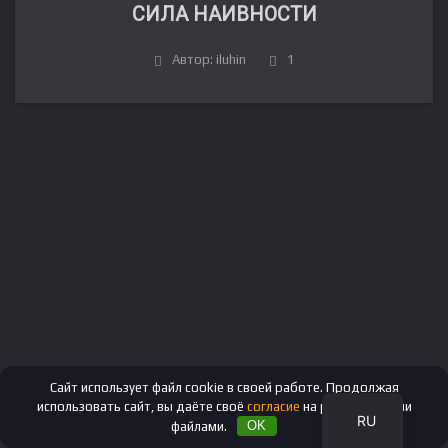
СИЛА НАИВНОСТИ
Автор: iluhin
1
FR
DE
IT
ES
EN
Сайт использует файл cookie в своей работе. Продолжая
использовать сайт, вы даёте своё
согласие
на работу с этими
RU
файлами.
OK