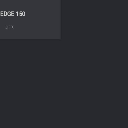
T
EDGE 150
0