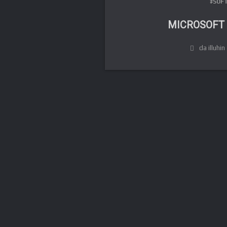
#SOF
MICROSOFT 
da illuhin