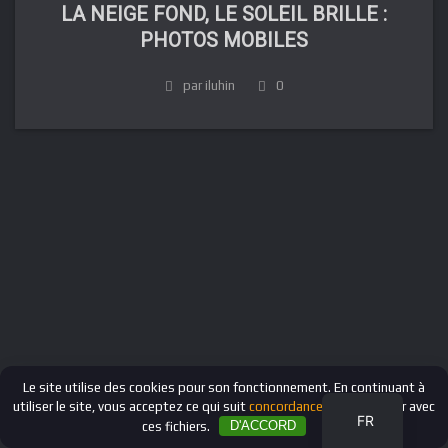
LA NEIGE FOND, LE SOLEIL BRILLE :
PHOTOS MOBILES
par iluhin
0
DE
IT
ES
EN
RU
Le site utilise des cookies pour son fonctionnement. En continuant à
utiliser le site, vous acceptez ce qui suit
concordance
pour travailler avec
FR
ces fichiers.
D'ACCORD