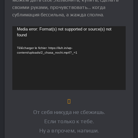
своими руками, прочувствовать… когда
сублимация бессильна, а жажда сполна.
Media error: Format(s) not supported or source(s) not
found
Télécharger le fichier: https://iluh.in/wp-
content/uploads/2_chasa_nochi.mp4?_=1
От себя никуда не сбежишь.
Если только к тебе.
Ну а впрочем, напиши.