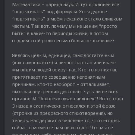
Математика – царица наук. И тут я склонен всё
“подтягивать” под формулы. Хотя дурное
“подтягивать” в моём лексиконе стало слишком
частым. Так вот, почему мы не ценим “просто
быть” в какие-то периоды жизни, а потом
отдаём этой роли весьма большое значение?
Являясь целым, единицей, самодостаточным
(как нам кажется) и личностью так или иначе
мы видим людей вокруг нас. Кто-то из них нас
притягивает по совершенно непонятным
причинам, кто-то наоборот – отталкивает,
вызывая внутренний диссонанс чуть ли не всех
органов. © “Человеку нужен человек”! Всего года
3 назад я скептически относился к этой фразе
(строчка из прекрасного стихотворения), но
теперь. Нас держит в человеке то, что сегодня,
сейчас, в моменте нам не хватает. Что мы не
можем дать себе ,позвонить, купить, сделать