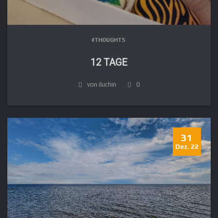
#THOUGHTS
12 TAGE
von iluchin
0
31
Dez. 22