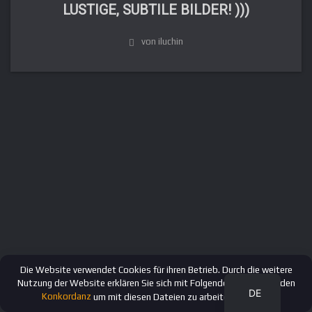
LUSTIGE, SUBTILE BILDER! )))
von iluchin
FR
IT
ES
EN
RU
Die Website verwendet Cookies für ihren Betrieb. Durch die weitere
Nutzung der Website erklären Sie sich mit Folgendem einverstanden
DE
Konkordanz
um mit diesen Dateien zu arbeiten.
OK