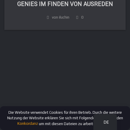
GENIES IM FINDEN VON AUSREDEN
von iluchin
0
FR
IT
ES
EN
RU
Die Website verwendet Cookies für ihren Betrieb. Durch die weitere
Nutzung der Website erklären Sie sich mit Folgendem einverstanden
DE
Konkordanz
um mit diesen Dateien zu arbeiten.
OK