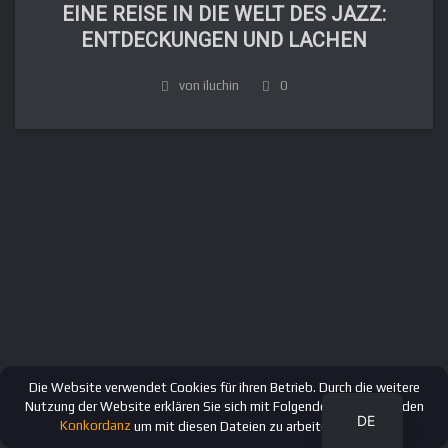
EINE REISE IN DIE WELT DES JAZZ:
ENTDECKUNGEN UND LACHEN
von iluchin
0
FR
IT
ES
EN
RU
Die Website verwendet Cookies für ihren Betrieb. Durch die weitere
Nutzung der Website erklären Sie sich mit Folgendem einverstanden
DE
Konkordanz
um mit diesen Dateien zu arbeiten.
OK